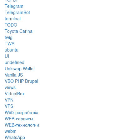
Telegram
TelegramBot
terminal
TODO
Toyota Carina
twig
TWS
ubuntu
UI
undefined
Uniswap Wallet
Vanila JS
VBO PHP Drupal
views
VirtualBox
VPN
VPS
Web-разработка
WEB-сервисы
WEB-технологии
webm
WhatsApp