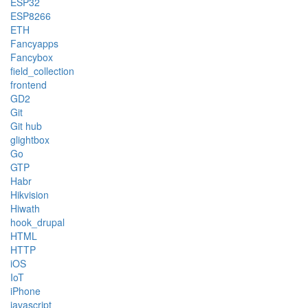
ESP32
ESP8266
ETH
Fancyapps
Fancybox
field_collection
frontend
GD2
Git
Git hub
glightbox
Go
GTP
Habr
Hikvision
Hiwath
hook_drupal
HTML
HTTP
iOS
IoT
iPhone
javascript