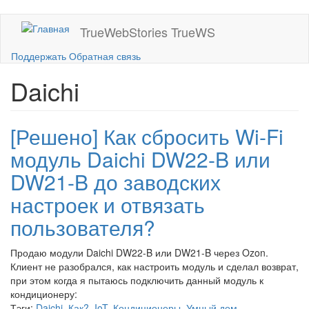
Перейти
TrueWebStories
TrueWS
к
основному
Поддержать
Обратная связь
содержанию
Daichi
[Решено] Как сбросить Wi-Fi
модуль Daichi DW22-B или
DW21-B до заводских
настроек и отвязать
пользователя?
Продаю модули Daichi DW22-B или DW21-B через Ozon.
Клиент не разобрался, как настроить модуль и сделал возврат,
при этом когда я пытаюсь подключить данный модуль к
кондиционеру:
Тэги:
Daichi
,
Как?
,
IoT
,
Кондиционеры
,
Умный дом