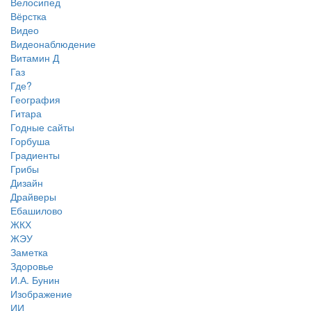
Велосипед
Вёрстка
Видео
Видеонаблюдение
Витамин Д
Газ
Где?
География
Гитара
Годные сайты
Горбуша
Градиенты
Грибы
Дизайн
Драйверы
Ебашилово
ЖКХ
ЖЭУ
Заметка
Здоровье
И.А. Бунин
Изображение
ИИ