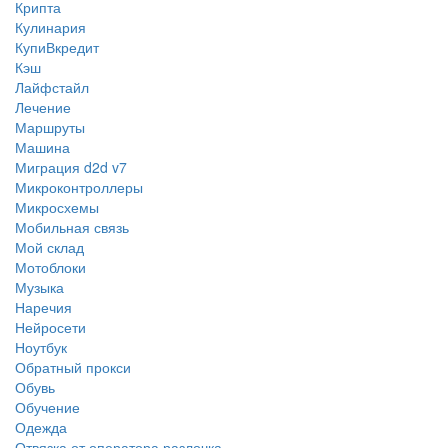
Крипта
Кулинария
КупиВкредит
Кэш
Лайфстайл
Лечение
Маршруты
Машина
Миграция d2d v7
Микроконтроллеры
Микросхемы
Мобильная связь
Мой склад
Мотоблоки
Музыка
Наречия
Нейросети
Ноутбук
Обратный прокси
Обувь
Обучение
Одежда
Отвязка от оператора разлочка