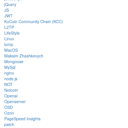
jQuery
JS
JWT
KuCoin Community Chain (KCC)
L2TP
LifeStyle
Linux
lump
MacOS
Maksim Zhashkevych
Mongoose
MySql
nginx
node.js
NOT
Notcoin
Openai
Openserver
OSD
Ozon
PageSpeed Insights
patch