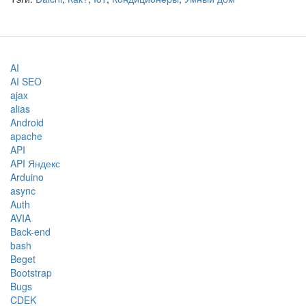
AI
AI SEO
ajax
alias
Android
apache
API
API Яндекс
Arduino
async
Auth
AVIA
Back-end
bash
Beget
Bootstrap
Bugs
CDEK