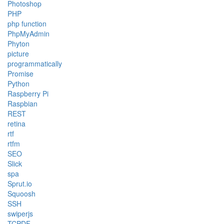
Photoshop
PHP
php function
PhpMyAdmin
Phyton
picture
programmatically
Promise
Python
Raspberry Pi
Raspbian
REST
retina
rtf
rtfm
SEO
Slick
spa
Sprut.io
Squoosh
SSH
swiperjs
TCPDF