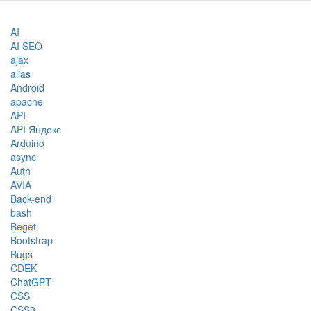
AI
AI SEO
ajax
alias
Android
apache
API
API Яндекс
Arduino
async
Auth
AVIA
Back-end
bash
Beget
Bootstrap
Bugs
CDEK
ChatGPT
CSS
CSS3