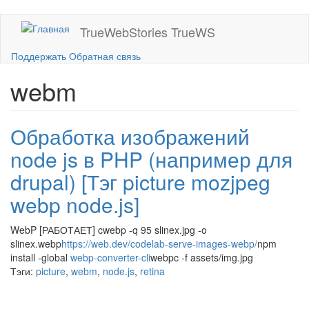
Перейти
TrueWebStories
TrueWS
к
основному
Поддержать
Обратная связь
содержанию
webm
Обработка изображений
node js в PHP (например для
drupal) [Тэг picture mozjpeg
webp node.js]
WebP [РАБОТАЕТ] cwebp -q 95 slinex.jpg -o
slinex.webp
https://web.dev/codelab-serve-images-webp/
​npm
install -global
webp-converter-cli
webpc -f assets/img.jpg
Тэги:
picture
,
webm
,
node.js
,
retina