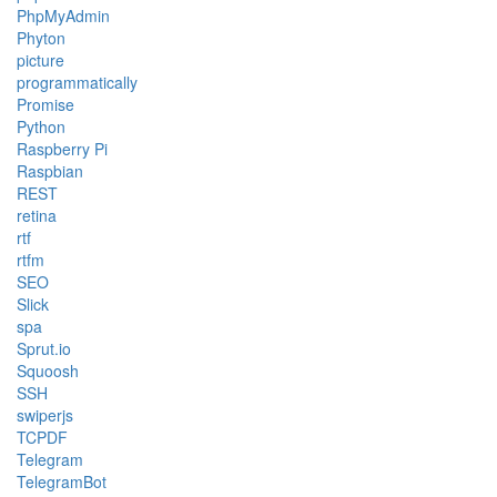
PhpMyAdmin
Phyton
picture
programmatically
Promise
Python
Raspberry Pi
Raspbian
REST
retina
rtf
rtfm
SEO
Slick
spa
Sprut.io
Squoosh
SSH
swiperjs
TCPDF
Telegram
TelegramBot