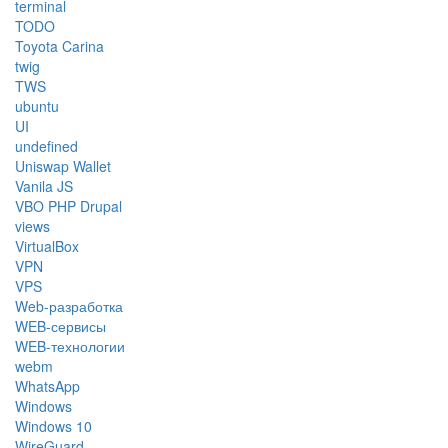
terminal
TODO
Toyota Carina
twig
TWS
ubuntu
UI
undefined
Uniswap Wallet
Vanila JS
VBO PHP Drupal
views
VirtualBox
VPN
VPS
Web-разработка
WEB-сервисы
WEB-технологии
webm
WhatsApp
Windows
Windows 10
WireGuard