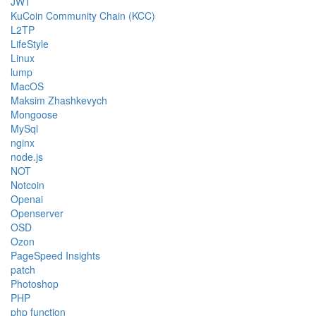
JWT
KuCoin Community Chain (KCC)
L2TP
LifeStyle
Linux
lump
MacOS
Maksim Zhashkevych
Mongoose
MySql
nginx
node.js
NOT
Notcoin
Openai
Openserver
OSD
Ozon
PageSpeed Insights
patch
Photoshop
PHP
php function