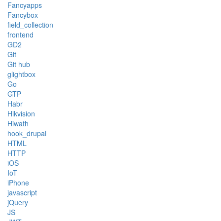
Fancyapps
Fancybox
field_collection
frontend
GD2
Git
Git hub
glightbox
Go
GTP
Habr
Hikvision
Hiwath
hook_drupal
HTML
HTTP
iOS
IoT
iPhone
javascript
jQuery
JS