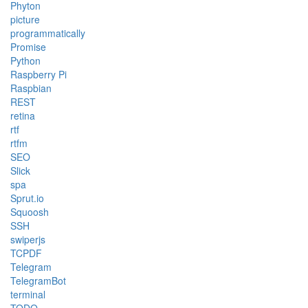
Phyton
picture
programmatically
Promise
Python
Raspberry Pi
Raspbian
REST
retina
rtf
rtfm
SEO
Slick
spa
Sprut.io
Squoosh
SSH
swiperjs
TCPDF
Telegram
TelegramBot
terminal