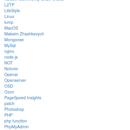
L2TP
LifeStyle
Linux
lump
MacOS
Maksim Zhashkevych
Mongoose
MySql
nginx
node.js
NOT
Notcoin
Openai
Openserver
OSD
Ozon
PageSpeed Insights
patch
Photoshop
PHP
php function
PhpMyAdmin