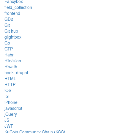
Fancybox
field_collection
frontend
GD2
Git
Git hub
glightbox
Go
GTP
Habr
Hikvision
Hiwath
hook_drupal
HTML
HTTP
iOS
IoT
iPhone
javascript
jQuery
JS
JWT
KuCoin Community Chain (KCC)