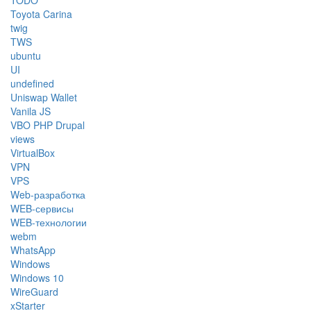
TODO
Toyota Carina
twig
TWS
ubuntu
UI
undefined
Uniswap Wallet
Vanila JS
VBO PHP Drupal
views
VirtualBox
VPN
VPS
Web-разработка
WEB-сервисы
WEB-технологии
webm
WhatsApp
Windows
Windows 10
WireGuard
xStarter