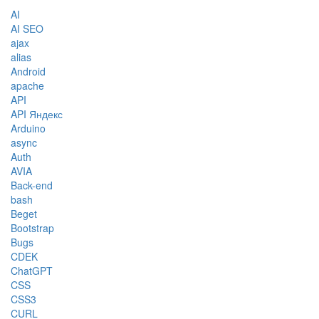
AI
AI SEO
ajax
alias
Android
apache
API
API Яндекс
Arduino
async
Auth
AVIA
Back-end
bash
Beget
Bootstrap
Bugs
CDEK
ChatGPT
CSS
CSS3
CURL