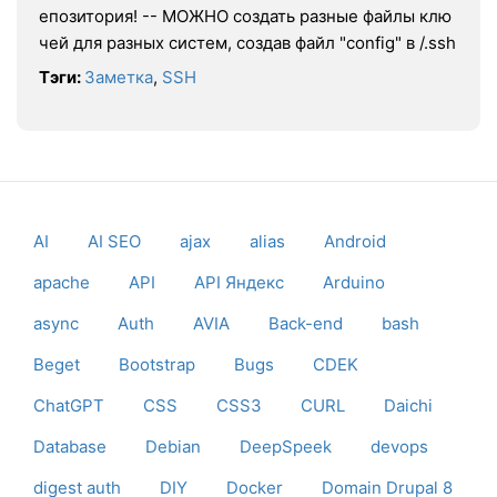
епозитория! -- МОЖНО создать разные файлы клю
чей для разных систем, создав файл "config" в /.ssh
Тэги:
Заметка
,
SSH
AI
AI SEO
ajax
alias
Android
apache
API
API Яндекс
Arduino
async
Auth
AVIA
Back-end
bash
Beget
Bootstrap
Bugs
CDEK
ChatGPT
CSS
CSS3
CURL
Daichi
Database
Debian
DeepSpeek
devops
digest auth
DIY
Docker
Domain Drupal 8