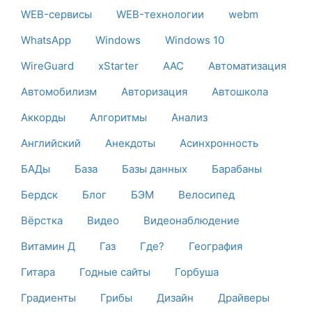
WEB-сервисы
WEB-технологии
webm
WhatsApp
Windows
Windows 10
WireGuard
xStarter
ААС
Автоматизация
Автомобилизм
Авторизация
Автошкола
Аккорды
Алгоритмы
Анализ
Английский
Анекдоты
Асинхронность
БАДы
База
Базы данных
Барабаны
Бердск
Блог
БЭМ
Велосипед
Вёрстка
Видео
Видеонаблюдение
Витамин Д
Газ
Где?
География
Гитара
Годные сайты
Горбуша
Градиенты
Грибы
Дизайн
Драйверы