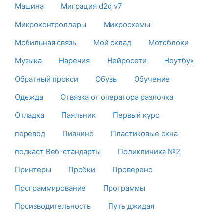
Машина
Миграция d2d v7
Микроконтроллеры
Микросхемы
Мобильная связь
Мой склад
Мотоблоки
Музыка
Наречия
Нейросети
Ноутбук
Обратный прокси
Обувь
Обучение
Одежда
Отвязка от оператора разлочка
Отладка
Паяльник
Первый курс
перевод
Пианино
Пластиковые окна
подкаст Веб-стандарты
Поликлиника №2
Принтеры
Пробки
Проверено
Программирование
Программы
Производительность
Путь джидая