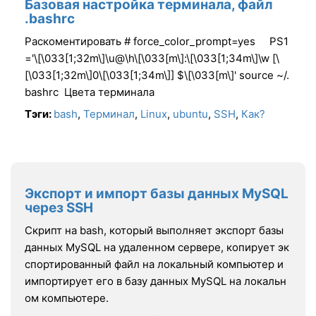
Базовая настройка терминала, файл
.bashrc
Раскоментировать # force_color_prompt=yes PS1
='\[\033[1;32m\]\u@\h\[\033[m\]:\[\033[1;34m\]\w [\
[\033[1;32m\]0\[\033[1;34m\]] $\[\033[m\]' source ~/.
bashrc Цвета терминала
Тэги:
bash
,
Терминал
,
Linux
,
ubuntu
,
SSH
,
Как?
Экспорт и импорт базы данных MySQL
через SSH
Cкрипт на bash, который выполняет экспорт базы
данных MySQL на удаленном сервере, копирует эк
спортированный файл на локальный компьютер и
импортирует его в базу данных MySQL на локальн
ом компьютере.