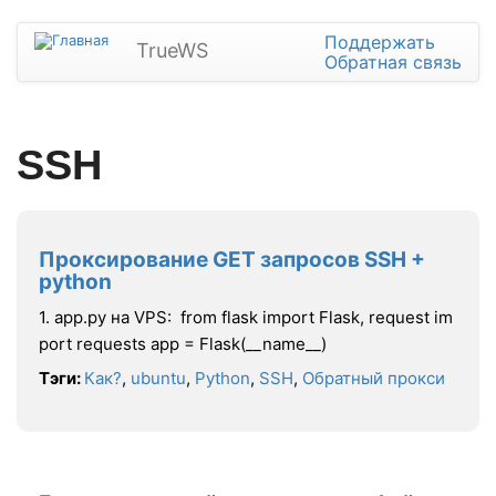
Перейти
Поддержать
к
TrueWS
Обратная связь
основному
содержанию
SSH
Проксирование GET запросов SSH +
python
1. app.py на VPS: from flask import Flask, request im
port requests app = Flask(__name__)
Тэги:
Как?
,
ubuntu
,
Python
,
SSH
,
Обратный прокси