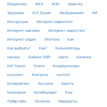
Ебашилово
ЖКХ
ЖЭУ
Заметка
Здоровье
И.А. Бунин
Изображение
ИИ
Инструкция
Интернет маркетинг
Интернет-магазин
Интернет-маркетинг
Интернет-радио
Ипотека
Как
Как выбрать?
Как?
Калькуляторы
каноны
Карина 1999
карта
Качалка
КиТ Канон
Книги
Кондиционеры
конспект
Контакты
контент
Копирайтинг
Костыли
Крипта
Кулинария
КупиВкредит
Кэш
Лайфстайл
Лечение
Маршруты