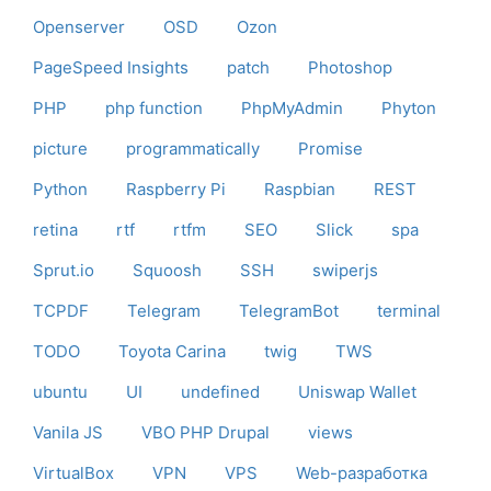
Openserver
OSD
Ozon
PageSpeed Insights
patch
Photoshop
PHP
php function
PhpMyAdmin
Phyton
picture
programmatically
Promise
Python
Raspberry Pi
Raspbian
REST
retina
rtf
rtfm
SEO
Slick
spa
Sprut.io
Squoosh
SSH
swiperjs
TCPDF
Telegram
TelegramBot
terminal
TODO
Toyota Carina
twig
TWS
ubuntu
UI
undefined
Uniswap Wallet
Vanila JS
VBO PHP Drupal
views
VirtualBox
VPN
VPS
Web-разработка