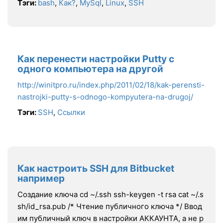
Тэги:
bash
,
Как?
,
MySql
,
Linux
,
SSH
Как перенести настройки Putty с
одного компьютера на другой
http://winitpro.ru/index.php/2011/02/18/kak-perensti-
nastrojki-putty-s-odnogo-kompyutera-na-drugoj/
Тэги:
SSH
,
Ссылки
Как настроить SSH для Bitbucket
например
Создание ключа cd ~/.ssh ssh-keygen -t rsa cat ~/.s
sh/id_rsa.pub /* Чтение публичного ключа */ Ввод
им публичный ключ в настройки АККАУНТА, а не р