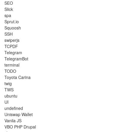
SEO
Slick
spa
Sprut.io
Squoosh
SSH
swiperjs
TCPDF
Telegram
TelegramBot
terminal
TODO
Toyota Carina
twig
TWS
ubuntu
UI
undefined
Uniswap Wallet
Vanila JS
VBO PHP Drupal