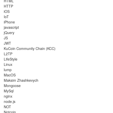
HTML
HTTP
iOS
IoT
iPhone
javascript
jQuery
JS
JWT
KuCoin Community Chain (KCC)
L2TP
LifeStyle
Linux
lump
MacOS
Maksim Zhashkevych
Mongoose
MySql
nginx
node.js
NOT
Notcoin