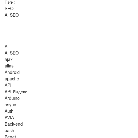
Тэги:
SEO
AI SEO
AI
AI SEO
ajax
alias
Android
apache
API
API Яндекс
Arduino
async
Auth
AVIA
Back-end
bash
Beget