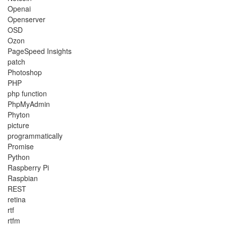
Openai
Openserver
OSD
Ozon
PageSpeed Insights
patch
Photoshop
PHP
php function
PhpMyAdmin
Phyton
picture
programmatically
Promise
Python
Raspberry Pi
Raspbian
REST
retina
rtf
rtfm