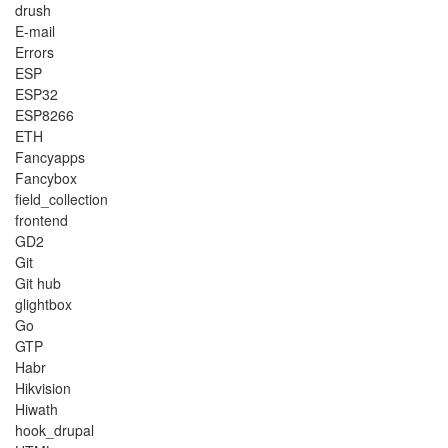
drush
E-mail
Errors
ESP
ESP32
ESP8266
ETH
Fancyapps
Fancybox
field_collection
frontend
GD2
Git
Git hub
glightbox
Go
GTP
Habr
Hikvision
Hiwath
hook_drupal