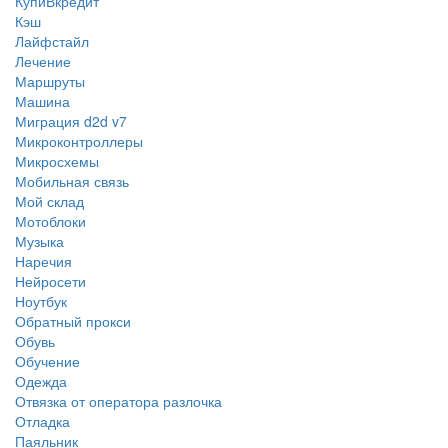
КупиВкредит
Кэш
Лайфстайл
Лечение
Маршруты
Машина
Миграция d2d v7
Микроконтроллеры
Микросхемы
Мобильная связь
Мой склад
Мотоблоки
Музыка
Наречия
Нейросети
Ноутбук
Обратный прокси
Обувь
Обучение
Одежда
Отвязка от оператора разлочка
Отладка
Паяльник