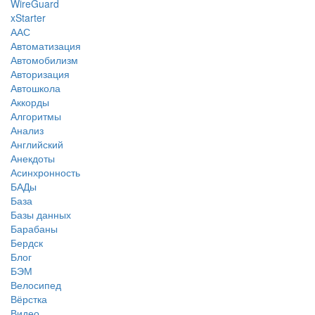
WireGuard
xStarter
ААС
Автоматизация
Автомобилизм
Авторизация
Автошкола
Аккорды
Алгоритмы
Анализ
Английский
Анекдоты
Асинхронность
БАДы
База
Базы данных
Барабаны
Бердск
Блог
БЭМ
Велосипед
Вёрстка
Видео