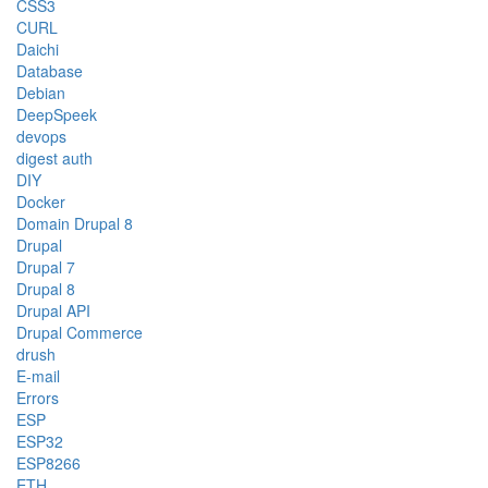
CSS3
CURL
Daichi
Database
Debian
DeepSpeek
devops
digest auth
DIY
Docker
Domain Drupal 8
Drupal
Drupal 7
Drupal 8
Drupal API
Drupal Commerce
drush
E-mail
Errors
ESP
ESP32
ESP8266
ETH