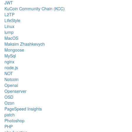
JWT
KuCoin Community Chain (KCC)
L2TP
LifeStyle
Linux
lump
MacOS
Maksim Zhashkevych
Mongoose
MySql
nginx
node.js
NOT
Notcoin
Openai
Openserver
OSD
Ozon
PageSpeed Insights
patch
Photoshop
PHP