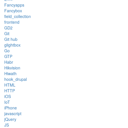
Fancyapps
Fancybox
field_collection
frontend
GD2
Git
Git hub
glightbox
Go
GTP
Habr
Hikvision
Hiwath
hook_drupal
HTML
HTTP
iOS
IoT
iPhone
javascript
jQuery
JS