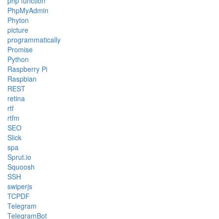
php function
PhpMyAdmin
Phyton
picture
programmatically
Promise
Python
Raspberry Pi
Raspbian
REST
retina
rtf
rtfm
SEO
Slick
spa
Sprut.io
Squoosh
SSH
swiperjs
TCPDF
Telegram
TelegramBot