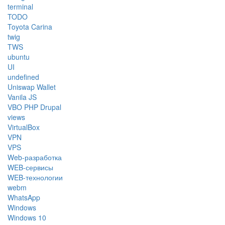
terminal
TODO
Toyota Carina
twig
TWS
ubuntu
UI
undefined
Uniswap Wallet
Vanila JS
VBO PHP Drupal
views
VirtualBox
VPN
VPS
Web-разработка
WEB-сервисы
WEB-технологии
webm
WhatsApp
Windows
Windows 10